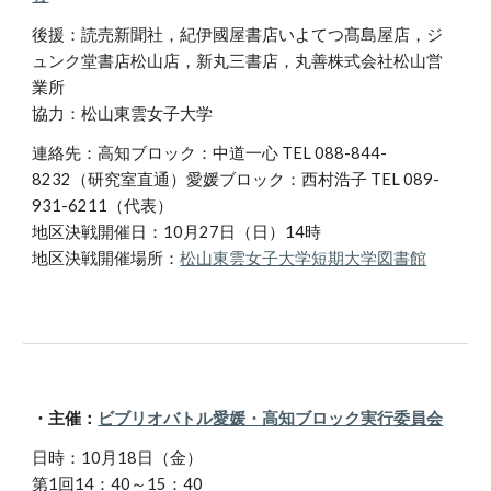
後援：読売新聞社，紀伊國屋書店いよてつ髙島屋店，ジ
ュンク堂書店松山店，新丸三書店，丸善株式会社松山営
業所
協力：松山東雲女子大学
連絡先
：
高知ブロック：中道一心 TEL 088-844-
8232（研究室直通）愛媛ブロック：西村浩子 TEL 089-
931-6211（代表）
地区決戦開催日
：
10月27日（日）14時
地区決戦開催場所：
松山東雲女子大学短期大学図書館
・主催：
ビブリオバトル愛媛・高知ブロック実行委員会
日時：10月18日（金）
第1回14：40～15：40