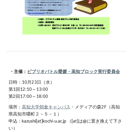
・主催：
ビブリオバトル愛媛・高知ブロック実行委員会
日時：10月23日（水）
第1回12:10～13:00
第2回17:00～18:00
場所：
高知大学朝倉キャンパス
・メディアの森2F（高知
県高知市曙町２－５－１）
申込：kazushi[at]kochi-u.ac.jp （[at]は@に置き換えて下さ
い）