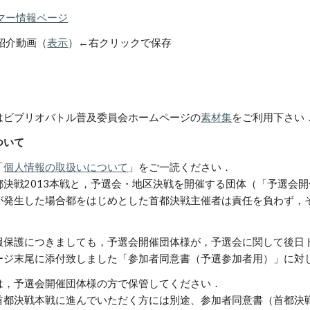
マー情報ページ
紹介動画（
表示
）←右クリックで保存
．
はビブリオバトル普及委員会ホームページの
素材集
をご利用下さい．
ついて
「
個人情報の取扱いについて
」をご一読ください． 
都決戦2013本戦と，予選会・地区決戦を開催する団体（「予選会
が発生した場合都をはじめとした首都決戦主催者は責任を負わず，
報保護につきましても，予選会開催団体様が，予選会に関して後日
ージ末尾に添付致しました「参加者同意書（予選参加者用）」に対し
は，予選会開催団体様の方で保管してください．
首都決戦本戦に進んでいただく方には別途、参加者同意書（首都決