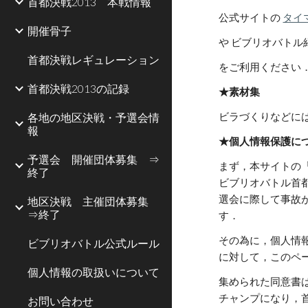
首都決戦2013 本戦情報
公式サイトの
タイ
開催骨子
や ビブリオバトル
首都決戦レギュレーション
をご利用ください
首都決戦2013の記録
★素材集
各地の地区決戦・予選会情
ビラづくりなどに
報
★個人情報保護に
予選会 開催団体募集 ⇒
まず，本サイトの
終了
ビブリオバトル首
選会に際して事故
地区決戦 主催団体募集
⇒終了
す． 
その為に，個人情
ビブリオバトル公式ルール
に対して，このペ
個人情報の取扱いについて
集められた同意書
チャンプになり，
お問い合わせ