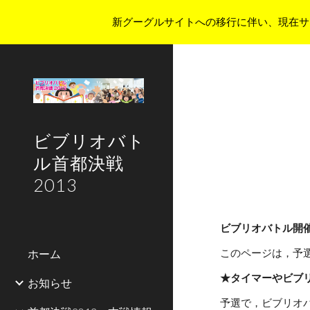
新グーグルサイトへの移行に伴い、現在サ
Sk
ビブリオバト
ル首都決戦
2013
ビブリオバトル開
ホーム
このページは，予
★タイマーやビブ
お知らせ
予選で，ビブリオ