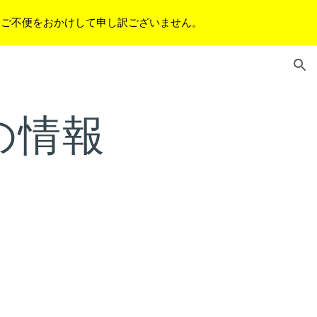
。ご不便をおかけして申し訳ございません。
ion
の情報