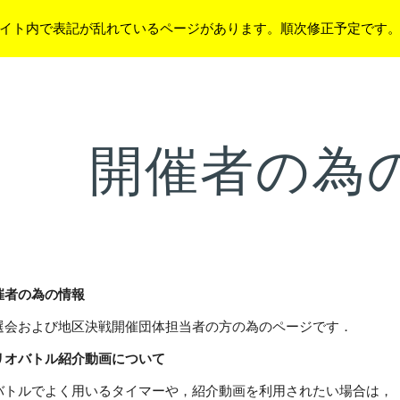
イト内で表記が乱れているページがあります。順次修正予定です
ip to main content
Skip to navigat
開催者の為
催者の為の情報
選会および地区決戦開催団体担当者の方の為のページです．
リオバトル紹介動画について
バトルでよく用いるタイマーや，紹介動画を利用されたい場合は，