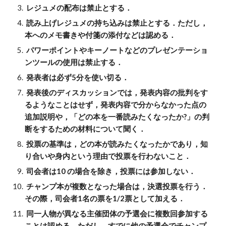
 レジュメの配布は禁止とする．
 読み上げレジュメの持ち込みは禁止とする．ただし，
本へのメモ書きや付箋の添付などは認める．
 パワーポイントやキーノートなどのプレゼンテーショ
ンツールの使用は禁止する．
 発表者は必ず5分を使い切る．
 発表後のディスカッションでは，発表内容の批判をす
るようなことはせず，発表内容で分からなかった点の
追加説明や，「どの本を一番読みたくなったか?」の判
断をするための材料について聞く． 
 投票の基準は，どの本が読みたくなったかであり，知
り合いや身内という理由で投票を行わないこと．
 司会者は10 の場合を除き，投票には参加しない．
 チャンプ本が複数となった場合は，決選投票を行う．
その際，司会者1名の票を1/2票として加える．
 同一人物が異なる主催団体の予選会に複数回参加する
ことは認める．ただし，すでに他の予選会でチャンプ